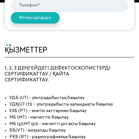
Өтініш қалдыру
ҚЫЗМЕТТЕР
1, 2, 3 ДЕҢГЕЙДЕГІ ДЕФЕКТОСКОПИСТЕРДІ
СЕРТИФИКАТТАУ / ҚАЙТА
СЕРТИФИКАТТАУ.
УДБ (UT) - ультрадыбыстық бақылау
УДҚ(UT (t)) – ультрадыбысты қалыңдықты бақылау
ЕЗБ (PT) – енетін заттармен бақылау
МБ (MT) - магниттік бақылау
МБ (ұ)(МТ (р)) - магнитті ұнтақты бақылау
ВБ(VT) - визуалды бақылау
РКБ (RT) - радиографиялық бақылау