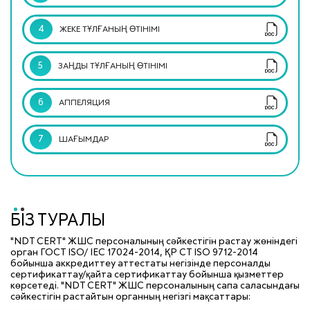
4
ЖЕКЕ ТҰЛҒАНЫҢ ӨТІНІМІ
5
ЗАҢДЫ ТҰЛҒАНЫҢ ӨТІНІМІ
6
АППЕЛЯЦИЯ
7
ШАҒЫМДАР
БІЗ ТУРАЛЫ
"NDT CERT" ЖШС персоналының сәйкестігін растау жөніндегі
орган ГОСТ ISO/ IEC 17024-2014, ҚР СТ ISO 9712-2014
бойынша аккредиттеу аттестаты негізінде персоналды
сертификаттау/қайта сертификаттау бойынша қызметтер
көрсетеді. "NDT CERT" ЖШС персоналының сапа саласындағы
сәйкестігін растайтын органның негізгі мақсаттары: