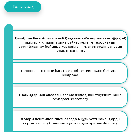
Толығырақ
Қазақстан Республикасының қолданыстағы нормативтік құқықтық
актілерінің талаптарына сәйкес келетін персоналды
сертификаттау бойынша көрсетілетін қызметтердің сапасын
тұрақты жақсарту
Персоналды сертификаттауға объективті және бейтарап
көзқарас
Шағымдар мен апелляцияларға жедел, конструктивті және
бейтарап әрекет ету
Жоғары деңгейдегі тиісті саладағы құзыретті мамандарды
сертификаттау бойынша жұмыстарды орындауға тарту