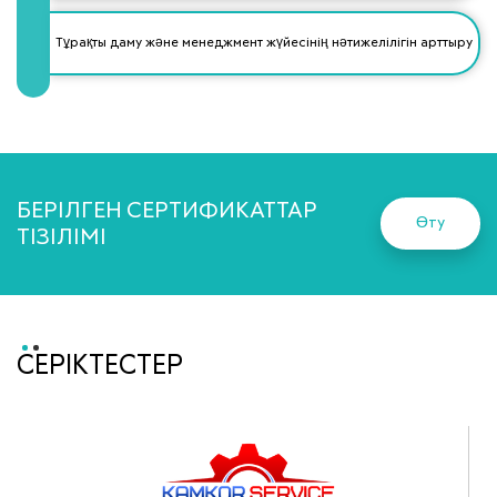
Тұрақты даму және менеджмент жүйесінің нәтижелілігін арттыру
БЕРІЛГЕН СЕРТИФИКАТТАР
Өту
ТІЗІЛІМІ
СЕРІКТЕСТЕР