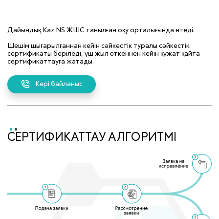
Дайындық Kaz NS ЖШС танылған оқу орталығында өтеді.
Шешім шығарылғаннан кейін сәйкестік туралы сәйкестік
сертификаты беріледі, үш жыл өткеннен кейін құжат қайта
сертификаттауға жатады.
Кері байланыс
СЕРТИФИКАТТАУ АЛГОРИТМІ