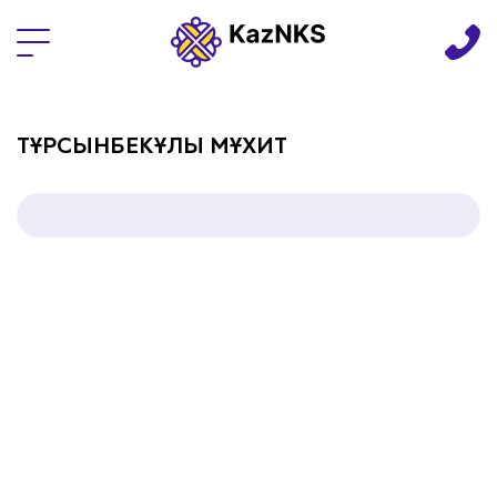
Языки
ТҰРСЫНБЕКҰЛЫ МҰХИТ