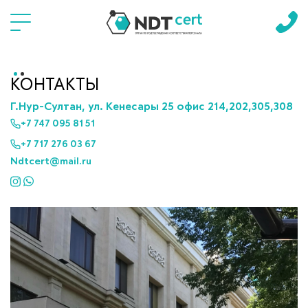
Языки
КОНТАКТЫ
Г.Нур-Султан, ул. Кенесары 25 офис 214,202,305,308
+7 747 095 81 51
+7 717 276 03 67
Ndtcert@mail.ru